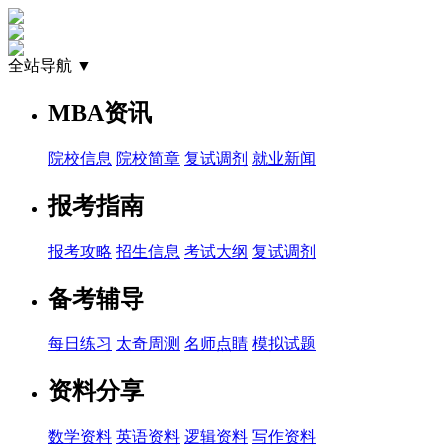
全站导航 ▼
MBA资讯
院校信息
院校简章
复试调剂
就业新闻
报考指南
报考攻略
招生信息
考试大纲
复试调剂
备考辅导
每日练习
太奇周测
名师点睛
模拟试题
资料分享
数学资料
英语资料
逻辑资料
写作资料