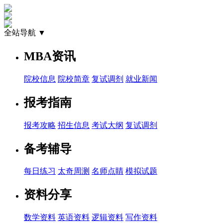
全站导航 ▼
MBA资讯
院校信息
院校简章
复试调剂
就业新闻
报考指南
报考攻略
招生信息
考试大纲
复试调剂
备考辅导
每日练习
太奇周测
名师点睛
模拟试题
资料分享
数学资料
英语资料
逻辑资料
写作资料