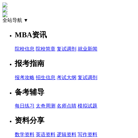
全站导航 ▼
MBA资讯
院校信息
院校简章
复试调剂
就业新闻
报考指南
报考攻略
招生信息
考试大纲
复试调剂
备考辅导
每日练习
太奇周测
名师点睛
模拟试题
资料分享
数学资料
英语资料
逻辑资料
写作资料