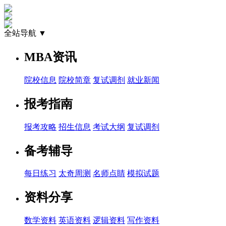
全站导航 ▼
MBA资讯
院校信息
院校简章
复试调剂
就业新闻
报考指南
报考攻略
招生信息
考试大纲
复试调剂
备考辅导
每日练习
太奇周测
名师点睛
模拟试题
资料分享
数学资料
英语资料
逻辑资料
写作资料